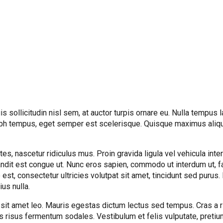
s sollicitudin nisl sem, at auctor turpis ornare eu. Nulla tempus
h tempus, eget semper est scelerisque. Quisque maximus aliquam 
es, nascetur ridiculus mus. Proin gravida ligula vel vehicula int
dit est congue ut. Nunc eros sapien, commodo ut interdum ut, faci
o est, consectetur ultricies volutpat sit amet, tincidunt sed purus
us nulla.
it amet leo. Mauris egestas dictum lectus sed tempus. Cras a ris
s risus fermentum sodales. Vestibulum et felis vulputate, pretium