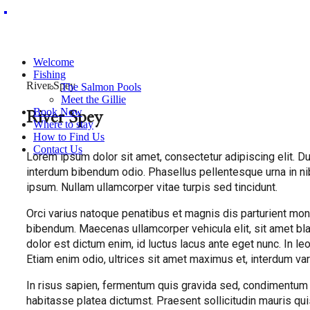
Welcome
Fishing
River Spey
The Salmon Pools
Meet the Gillie
River Spey
Book Now
Where to stay
How to Find Us
Contact Us
Lorem ipsum dolor sit amet, consectetur adipiscing elit. Dui
interdum bibendum odio. Phasellus pellentesque urna in nib
ipsum. Nullam ullamcorper vitae turpis sed tincidunt.
Orci varius natoque penatibus et magnis dis parturient mont
bibendum. Maecenas ullamcorper vehicula elit, sit amet blan
dolor est dictum enim, id luctus lacus ante eget nunc. In le
Etiam enim odio, ultrices sit amet maximus et, interdum vari
In risus sapien, fermentum quis gravida sed, condimentum s
habitasse platea dictumst. Praesent sollicitudin mauris qui